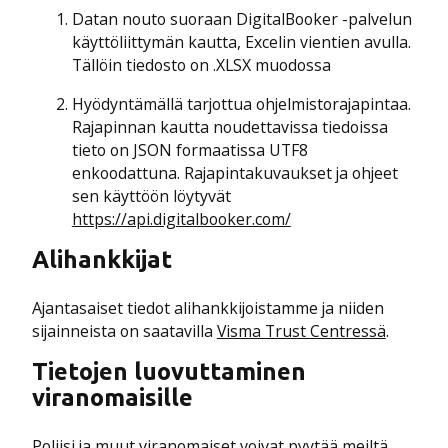
Datan nouto suoraan DigitalBooker -palvelun
käyttöliittymän kautta, Excelin vientien avulla.
Tällöin tiedosto on .XLSX muodossa
Hyödyntämällä tarjottua ohjelmistorajapintaa.
Rajapinnan kautta noudettavissa tiedoissa
tieto on JSON formaatissa UTF8
enkoodattuna. Rajapintakuvaukset ja ohjeet
sen käyttöön löytyvät
https://api.digitalbooker.com/
Alihankkijat
Ajantasaiset tiedot alihankkijoistamme ja niiden
sijainneista on saatavilla
Visma Trust Centressä
.
Tietojen luovuttaminen
viranomaisille
Poliisi ja muut viranomaiset voivat pyytää meiltä