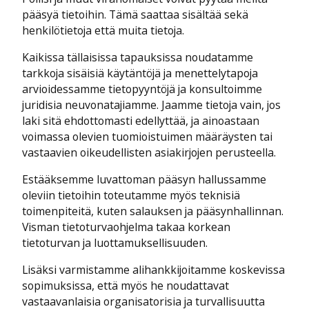
pääsyä tietoihin. Tämä saattaa sisältää sekä
henkilötietoja että muita tietoja.
Kaikissa tällaisissa tapauksissa noudatamme
tarkkoja sisäisiä käytäntöjä ja menettelytapoja
arvioidessamme tietopyyntöjä ja konsultoimme
juridisia neuvonatajiamme. Jaamme tietoja vain, jos
laki sitä ehdottomasti edellyttää, ja ainoastaan
voimassa olevien tuomioistuimen määräysten tai
vastaavien oikeudellisten asiakirjojen perusteella.
Estääksemme luvattoman pääsyn hallussamme
oleviin tietoihin toteutamme myös teknisiä
toimenpiteitä, kuten salauksen ja pääsynhallinnan.
Visman tietoturvaohjelma takaa korkean
tietoturvan ja luottamuksellisuuden.
Lisäksi varmistamme alihankkijoitamme koskevissa
sopimuksissa, että myös he noudattavat
vastaavanlaisia organisatorisia ja turvallisuutta