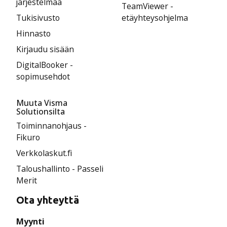
järjestelmää
TeamViewer -
Tukisivusto
etäyhteysohjelma
Hinnasto
Kirjaudu sisään
DigitalBooker -
sopimusehdot
Muuta Visma
Solutionsilta
Toiminnanohjaus -
Fikuro
Verkkolaskut.fi
Taloushallinto - Passeli
Merit
Ota yhteyttä
Myynti