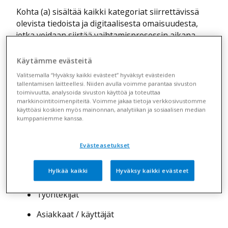
Kohta (a) sisältää kaikki kategoriat siirrettävissä
olevista tiedoista ja digitaalisesta omaisuudesta,
jotka voidaan siirtää vaihtamisprosessin aikana
datasäädöksen mukaisesti, ja kohta (b) kaikki
palvelun toimintaan liittyvät tietoluokat, jotka eivät
Käytämme evästeitä
kuulu siirrettävissä oleviin tietoihin.
Valitsemalla “Hyväksy kaikki evästeet” hyväksyt evästeiden
tallentamisen laitteellesi. Niiden avulla voimme parantaa sivuston
a) Siirrettävissä olevat tiedot:
toimivuutta, analysoida sivuston käyttöä ja toteuttaa
markkinointitoimenpiteitä. Voimme jakaa tietoja verkkosivustomme
käyttöäsi koskien myös mainonnan, analytiikan ja sosiaalisen median
Varaukset
kumppaniemme kanssa.
Sijainnit
Evästeasetukset
Palvelut
Hylkää kaikki
Hyväksy kaikki evästeet
Resurssit
Työntekijät
Asiakkaat / käyttäjät