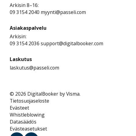
Arkisin 8–16:
09 3154 2040 myynti@passeli.com
Asiakaspalvelu
Arkisin:
09 3154 2036 support@digitalbooker.com
Laskutus
laskutus@passeli.com
© 2026 DigitalBooker by Visma.
Tietosuojaseloste
Evästeet
Whistleblowing
Datasäädös
Evästeasetukset