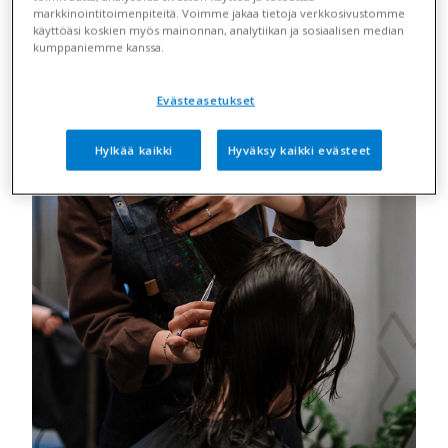
markkinointitoimenpiteitä. Voimme jakaa tietoja verkkosivustomme
käyttöäsi koskien myös mainonnan, analytiikan ja sosiaalisen median
kumppaniemme kanssa.
Evästeasetukset
Hylkää kaikki
Hyväksy kaikki evästeet