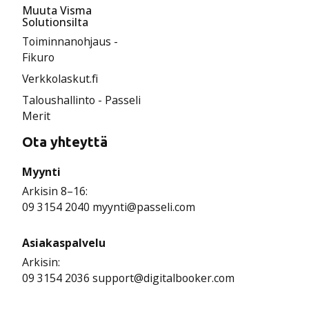
Muuta Visma
Solutionsilta
Toiminnanohjaus -
Fikuro
Verkkolaskut.fi
Taloushallinto - Passeli
Merit
Ota yhteyttä
Myynti
Arkisin 8–16:
09 3154 2040 myynti@passeli.com
Asiakaspalvelu
Arkisin:
09 3154 2036 support@digitalbooker.com