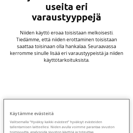
useita eri
varaustyyppejä
Niiden käyttö eroaa toisistaan melkoisesti.
Tiedämme, että niiden erottaminen toisistaan
saattaa toisinaan olla hankalaa. Seuraavassa
kerromme sinulle lisää eri varaustyypeistä ja niiden
käyttötarkoituksista.
Käytämme evästeitä
Valitsemalla “Hyväksy kaikki evästeet” hyväksyt evästeiden
tallentamisen laitteellesi. Niiden avulla voimme parantaa sivuston
toimivuutta, analysoida sivuston käyttöä ja toteuttaa