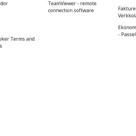
idor
TeamViewer - remote
Fakture
connection software
Verkkola
Ekonomi
- Passel
ooker Terms and
s