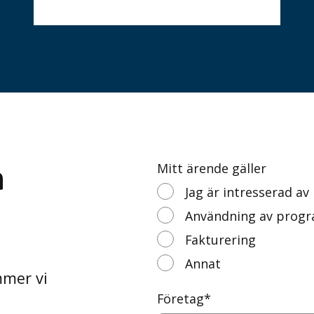
a
Mitt ärende gäller
Jag är intresserad a
Användning av prog
Fakturering
Annat
mmer vi
Företag
*