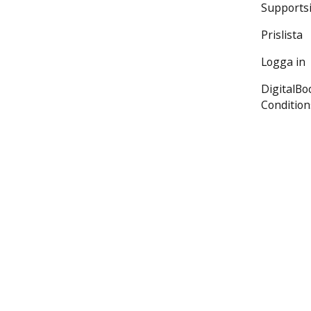
Supports
Prislista
Logga in
DigitalB
Condition