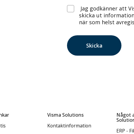
Jag godkänner att Vi
skicka ut information
när som helst avregis
änkar
Visma Solutions
Något a
Solutio
tis
Kontaktinformation
ERP - F