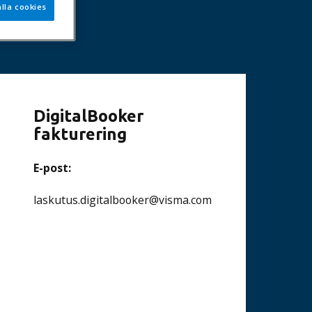
lla cookies
DigitalBooker
fakturering
E-post:
laskutus.digitalbooker@visma.com