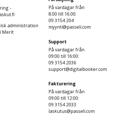
På vardagar från
ring -
8.00 till 16.00:
skut.fi
09 3154 204
sk administration
myynti@passeli.com
i Merit
Support
På vardagar från
09:00 till 16:00:
09 3154 2036
support@digitalbooker.com
Fakturering
På vardagar från
09:00 till 12:00:
09 3154 2033
laskutus@passeli.com