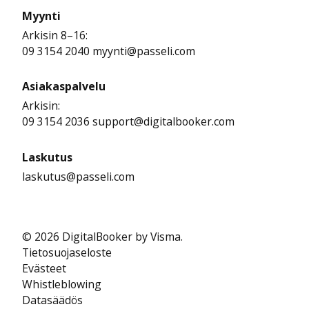
Myynti
Arkisin 8–16:
09 3154 2040 myynti@passeli.com
Asiakaspalvelu
Arkisin:
09 3154 2036 support@digitalbooker.com
Laskutus
laskutus@passeli.com
© 2026 DigitalBooker by Visma.
Tietosuojaseloste
Evästeet
Whistleblowing
Datasäädös