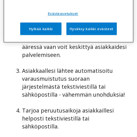
varauksia helposti puhelimestasi.
Evästeasetukset
Asiakkaasi voi varata ajan palveluihisi
Hylkää kaikki
Hyväksy kaikki evästeet
silloin kun hänelle parhaiten sopii.
Sinun ei tarvitse päivystää puhelimen
ääressä vaan voit keskittyä asiakkaidesi
palvelemiseen.
Asiakkaallesi lähtee automatisoitu
varausmuistutus suoraan
järjestelmästä tekstiviestillä tai
sähköpostilla - vähemmän unohduksia!
Tarjoa peruutusaikoja asiakkaillesi
helposti tekstiviestillä tai
sähköpostilla.