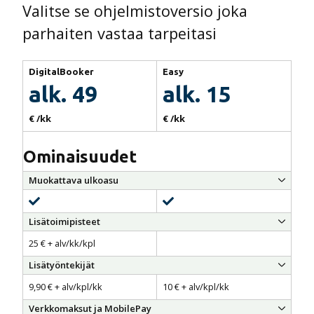
Valitse se ohjelmistoversio joka
parhaiten vastaa tarpeitasi
DigitalBooker
Easy
alk. 49
alk. 15
€ /kk
€ /kk
Ominaisuudet
Muokattava ulkoasu
sisältyy
Lisätoimipisteet
25 € + alv/kk/kpl
Lisätyöntekijät
9,90 € + alv/kpl/kk
10 € + alv/kpl/kk
Verkkomaksut ja MobilePay