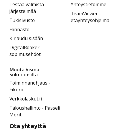
Testaa valmista
Yhteystietomme
järjestelmää
TeamViewer -
Tukisivusto
etäyhteysohjelma
Hinnasto
Kirjaudu sisään
DigitalBooker -
sopimusehdot
Muuta Visma
Solutionsilta
Toiminnanohjaus -
Fikuro
Verkkolaskut.fi
Taloushallinto - Passeli
Merit
Ota yhteyttä