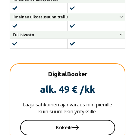
sisältyy
sisältyy
Ilmainen ulkoasusuunnittellu
sisältyy
Is included
Tukisivusto
sisältyy
Is included
DigitalBooker
alk. 49 € /kk
Laaja sähköinen ajanvaraus niin pienille
kuin suurillekin yrityksille.
Kokeile