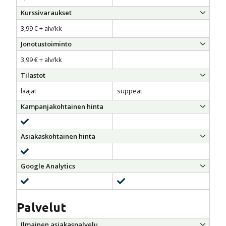
Kurssivaraukset
3,99 € + alv/kk
Jonotustoiminto
3,99 € + alv/kk
Tilastot
laajat
suppeat
Kampanjakohtainen hinta
sisältyy
Asiakaskohtainen hinta
sisältyy
Google Analytics
sisältyy
sisältyy
Palvelut
Ilmainen asiakaspalvelu